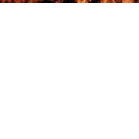
Photo design
写真の力で、会場と顧客を繋ぐ
あなたの会場の広告写真、本当に広告として作用してい
ますか？全国の結婚式場を強力にサポートする実績に裏
付けられたメイクィットの広告撮影は、会場の魅力を最
大限に引き出します。
READ MORE